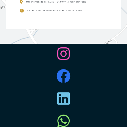
980 chemin de Pellausy – 31340 Villemur-sur-Tarn
À 30 min de l’aéroport et à 40 min de Toulouse