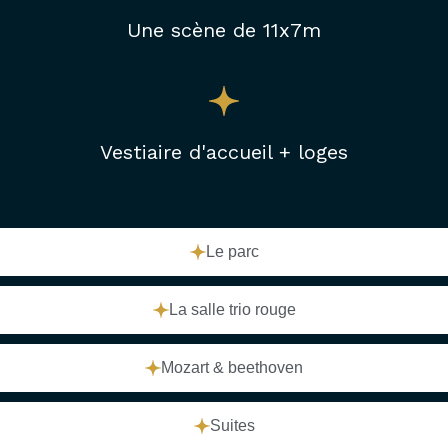
Une scène de 11x7m
Vestiaire d'accueil + loges
Le parc
La salle trio rouge
Mozart & beethoven
Suites