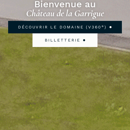
Bienvenue au
Château de la Garrigue
●
DÉCOUVRIR LE DOMAINE (V360°)
●
BILLETTERIE