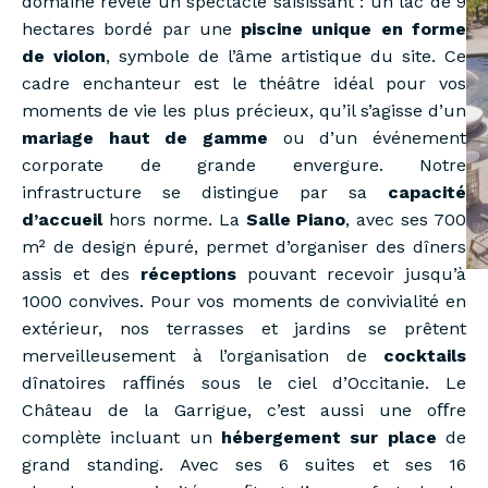
domaine révèle un spectacle saisissant : un lac de 9
hectares bordé par une
piscine unique en forme
de violon
, symbole de l’âme artistique du site. Ce
cadre enchanteur est le théâtre idéal pour vos
moments de vie les plus précieux, qu’il s’agisse d’un
mariage haut de gamme
ou d’un événement
corporate de grande envergure. Notre
infrastructure se distingue par sa
capacité
d’accueil
hors norme. La
Salle Piano
, avec ses 700
m² de design épuré, permet d’organiser des dîners
assis et des
réceptions
pouvant recevoir jusqu’à
1000 convives. Pour vos moments de convivialité en
extérieur, nos terrasses et jardins se prêtent
merveilleusement à l’organisation de
cocktails
dînatoires raﬃnés sous le ciel d’Occitanie. Le
Château de la Garrigue, c’est aussi une oﬀre
complète incluant un
hébergement sur place
de
grand standing. Avec ses 6 suites et ses 16