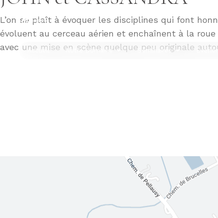
L’on se plaît à évoquer les disciplines qui font honn
évoluent au cerceau aérien et enchaînent à la roue
avec une mise en scène quelque peu originale auto
Accueil
Notre Domaine
Séminaires
Événem