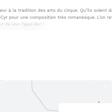
eur à la tradition des arts du cirque. Qu’ils soient 
 Cyr pour une composition très romanesque. L’on re
ur de son Open Bar !
ents privés
Restaurant
Cirque en fête
Notre progra