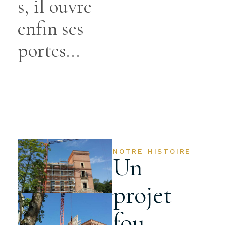
s, il ouvre
enfin ses
portes…
NOTRE HISTOIRE
Un
projet
fou