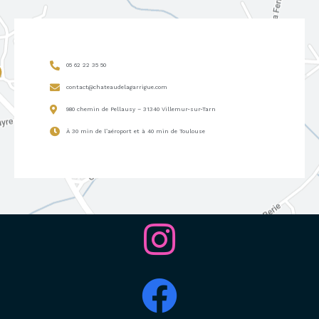
05 62 22 35 50
contact@chateaudelagarrigue.com
980 chemin de Pellausy – 31340 Villemur-sur-Tarn
À 30 min de l’aéroport et à 40 min de Toulouse